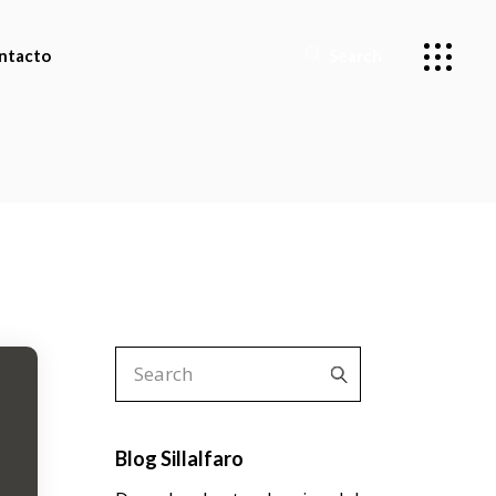
ntacto
Search
miento
Search
for:
Blog Sillalfaro