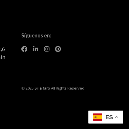
Síguenos en:
2,6
ain
© 2025
Sillalfaro
All Rights Reserved
ES