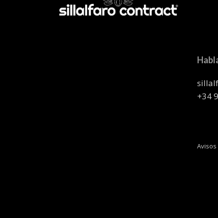
Habl
silla
+34 
Avisos 