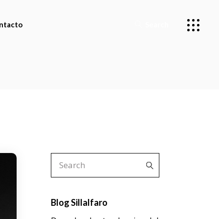
ntacto
Search
miento
Search
for:
Blog Sillalfaro