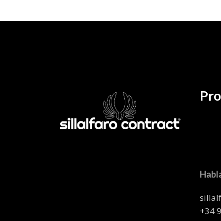
Pro
Habl
silla
+34 