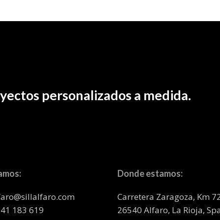
yectos personalizados a medida.
amos:
Donde estamos:
lfaro@sillalfaro.com
Carretera Zaragoza, Km 7
941 183 619
26540 Alfaro, La Rioja, Sp